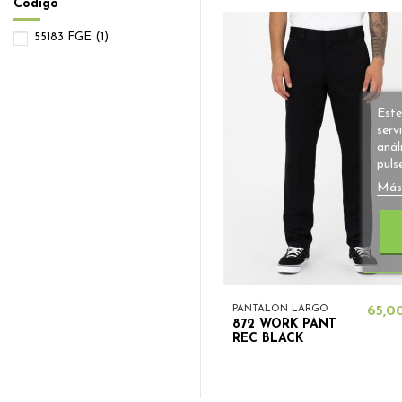
Codigo
38
(6)
3XL
(2)
55183 FGE
(1)
39
(6)
Este
serv
anál
puls
Más
PANTALON LARGO
65,0
872 WORK PANT
REC BLACK