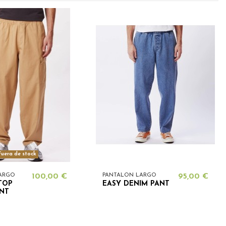
uera de stock
ARGO
100,00 €
PANTALON LARGO
95,00 €
TOP
EASY DENIM PANT
NT