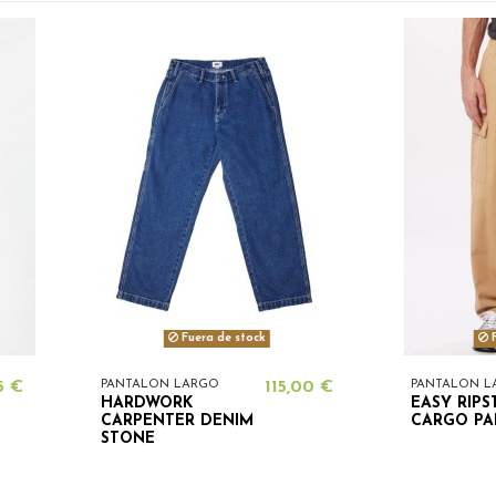
Fuera de stock
F
5 €
PANTALON LARGO
115,00 €
PANTALON L
HARDWORK
EASY RIPS
CARPENTER DENIM
CARGO PA
STONE