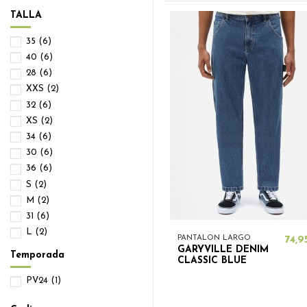
TALLA
35
(6)
40
(6)
28
(6)
XXS
(2)
32
(6)
XS
(2)
34
(6)
30
(6)
36
(6)
S
(2)
M
(2)
31
(6)
L
(2)
PANTALON LARGO
74,9
37
(6)
GARYVILLE DENIM
Temporada
CLASSIC BLUE
33
(6)
XL
(2)
PV24
(1)
XXL
(2)