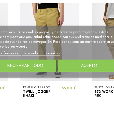
 sitio web utiliza cookies propias y de terceros para mejorar nuestros
icios y mostrarle publicidad relacionada con sus preferencias mediante el
isis de sus hábitos de navegación. Para dar su consentimiento sobre su u
e el botón Acepto.
 información
Personalizar las cookies
RECHAZAR TODO
ACEPTO
F
0 €
PANTALON LARGO
55,00 €
PANTALON L
TWILL JOGGER
872 WORK
KHAKI
REC