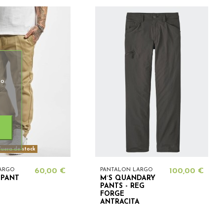
so
uera de stock
ARGO
60,00 €
PANTALON LARGO
100,00 €
 PANT
M´S QUANDARY
PANTS - REG
FORGE
ANTRACITA