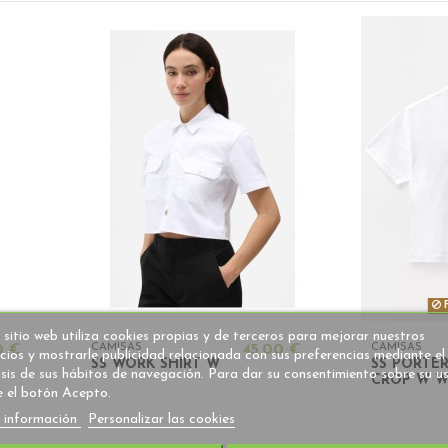
F
 sitio web utiliza cookies propias y de terceros para mejorar nuestros
0 €
CAMISAS
45,00 €
CAMISAS
icios y mostrarle publicidad relacionada con sus preferencias mediante el
SS WORK SHIRT W
SS PORTE
isis de sus hábitos de navegación. Para dar su consentimiento sobre su u
CROP W W
e el botón Acepto.
 información
Personalizar las cookies