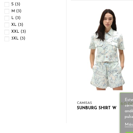
S
(3)
M
(3)
L
(3)
XL
(3)
XXL
(3)
3XL
(3)
Este
CAMISAS
60,0
serv
SUNBURG SHIRT W
anál
puls
Más