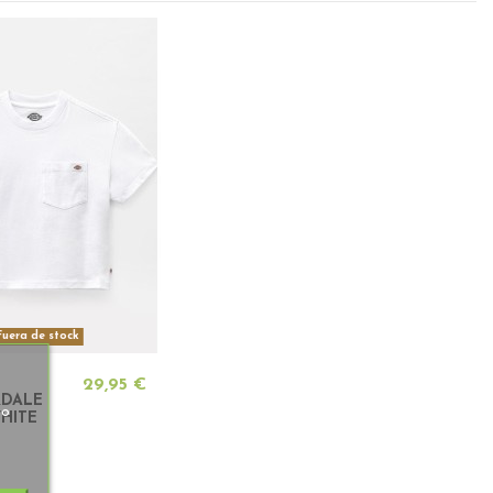
uera de stock
29,95 €
RDALE
so
HITE