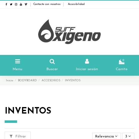
Contacte con nosotros
Accesibilidad
0
Menu
Buscar
Iniciar sesión
Carrito
Inicio
BODYBOARD
ACCESORIOS
INVENTOS
INVENTOS
Filtrar
Relevancia
3