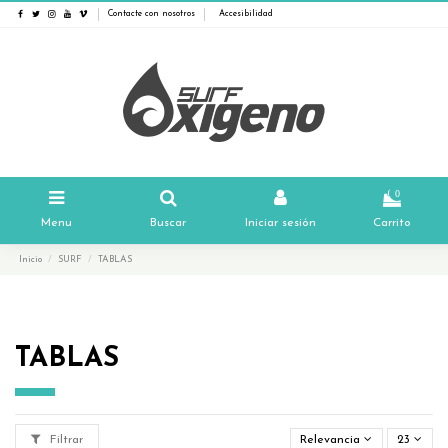
Contacte con nosotros
Accesibilidad
0
Menu
Buscar
Iniciar sesión
Carrito
Inicio
SURF
TABLAS
TABLAS
Filtrar
Relevancia
23