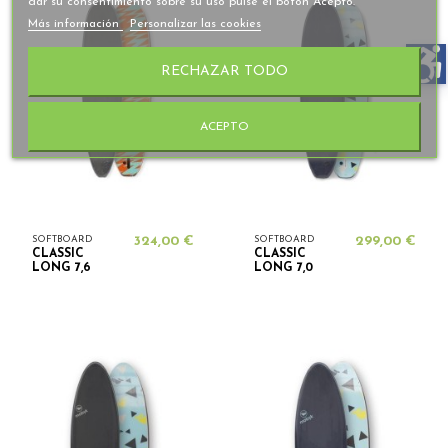
dar su consentimiento sobre su uso pulse el botón Acepto.
Más información
Personalizar las cookies
RECHAZAR TODO
ACEPTO
SOFTBOARD
324,00 €
SOFTBOARD
299,00 €
CLASSIC
CLASSIC
LONG 7,6
LONG 7,0