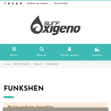
Contacte con nosotros
Accesibilidad
0
Menu
Buscar
Iniciar sesión
Carrito
Inicio
BODYBOARD
TABLAS
FUNKSHEN
FUNKSHEN
No hay productos disponibles