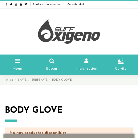
Contacte con nosotros
Accesibilidad
0
Menu
Buscar
Iniciar sesión
Carrito
Inicio
SKATE
SURFSKATE
BODY GLOVE
BODY GLOVE
No hay productos disponibles