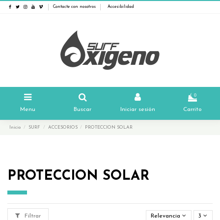
Contacte con nosotros
Accesibilidad
0
Menu
Buscar
Iniciar sesión
Carrito
Inicio
SURF
ACCESORIOS
PROTECCION SOLAR
PROTECCION SOLAR
Filtrar
Relevancia
3