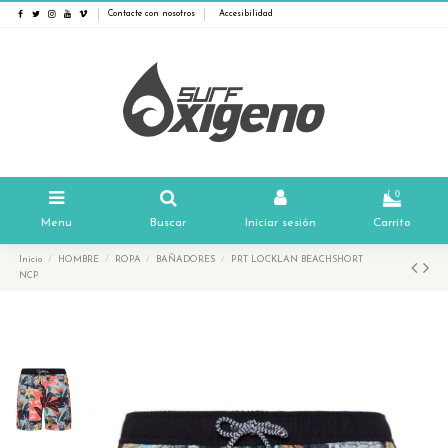
Contacte con nosotros
Accesibilidad
0
Menu
Buscar
Iniciar sesión
Carrito
Inicio
HOMBRE
ROPA
BAÑADORES
PRT LOCKLAN BEACHSHORT
NCP