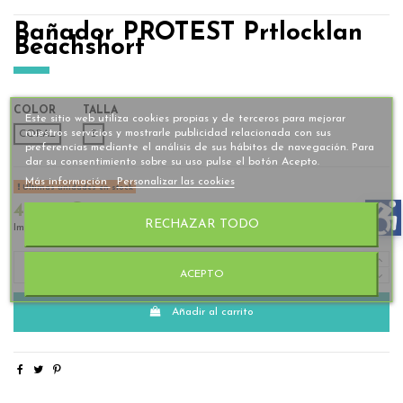
Bañador PROTEST Prtlocklan
Beachshort
COLOR
TALLA
Este sitio web utiliza cookies propias y de terceros para mejorar
nuestros servicios y mostrarle publicidad relacionada con sus
CORAL
S
preferencias mediante el análisis de sus hábitos de navegación. Para
dar su consentimiento sobre su uso pulse el botón Acepto.
Más información
Personalizar las cookies
Últimas unidades en stock
49,95 €
RECHAZAR TODO
Impuestos incluidos
ACEPTO
Añadir al carrito